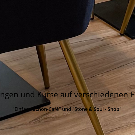
ungen u
nd Kurse auf verschiedenen 
"Einfach-Schön-Café" und "Stone & Soul - Shop"