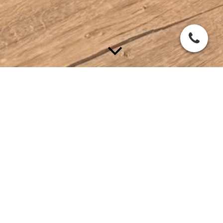
Energy of Rituals - Edelsteine
Dieser Kurs bietet eine umfassende Einführung in die Welt der
Edelsteine. Hier werden verschiedene Arten von Edelsteinen, ihre
Entstehung, Eigenschaften sowie ihre Verwendung im Alltag
erarbeitet. Der Kurs umfasst theoretische und praktische Teile,
einschließlich der Möglichkeit, echte Edelsteine zu betrachten und z.
B. eigene "Crystal Grids" zu legen.